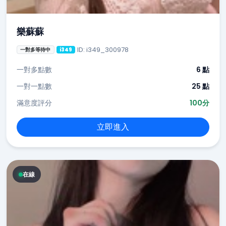
樂蘇蘇
ID: i349_300978
一對多等待中
i349
一對多點數
6 點
一對一點數
25 點
滿意度評分
100分
立即進入
在線