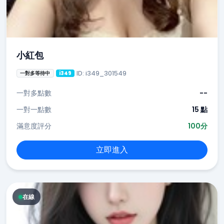
小紅包
ID: i349_301549
一對多等待中
i349
一對多點數
--
一對一點數
15 點
滿意度評分
100分
立即進入
在線