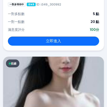
ID: i349_300992
一對多等待中
i349
一對多點數
5 點
一對一點數
20 點
滿意度評分
100分
立即進入
在線