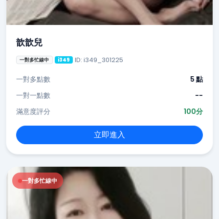
歆歆兒
ID: i349_301225
一對多忙線中
i349
一對多點數
5 點
一對一點數
--
滿意度評分
100分
立即進入
一對多忙線中