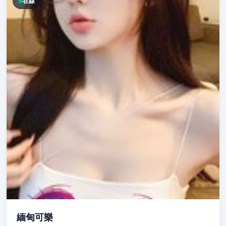
在線
緬甸可樂