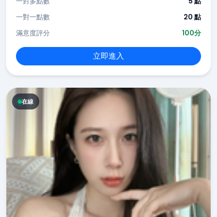
一對多點數
5 點
一對一點數
20 點
滿意度評分
100分
立即進入
在線