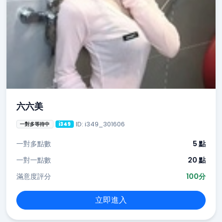
六六美
ID: i349_301606
一對多等待中
i349
一對多點數
5 點
一對一點數
20 點
滿意度評分
100分
立即進入