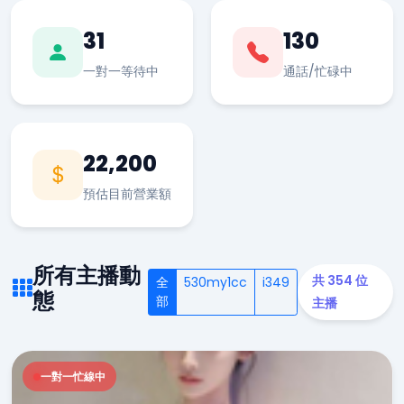
31
130
一對一等待中
通話/忙碌中
22,200
預估目前營業額
所有主播動
共 354 位
全
530my1cc
i349
態
部
主播
一對一忙線中