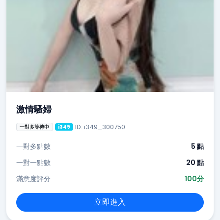
激情騷婦
ID: i349_300750
一對多等待中
i349
一對多點數
5 點
一對一點數
20 點
滿意度評分
100分
立即進入