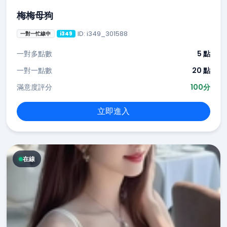
梅梅母狗
ID: i349_301588
一對一忙線中
i349
一對多點數
5 點
一對一點數
20 點
滿意度評分
100分
立即進入
在線