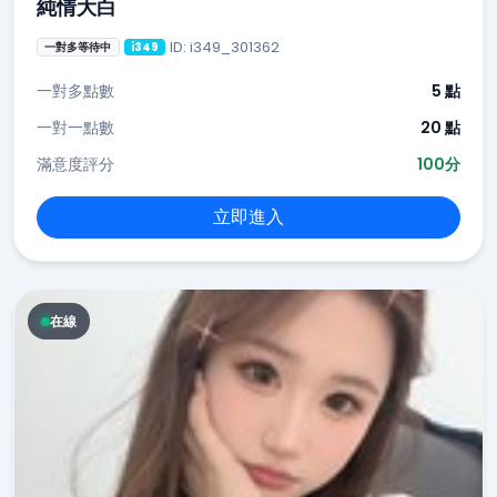
純情大白
ID: i349_301362
一對多等待中
i349
一對多點數
5 點
一對一點數
20 點
滿意度評分
100分
立即進入
在線