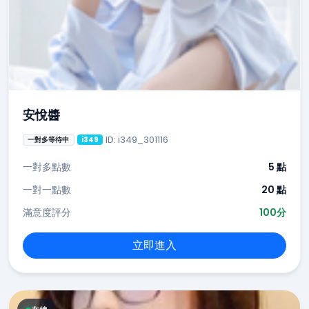
安悅醬
ID: i349_301116
一對多等待中
i349
一對多點數
5 點
一對一點數
20 點
滿意度評分
100分
立即進入