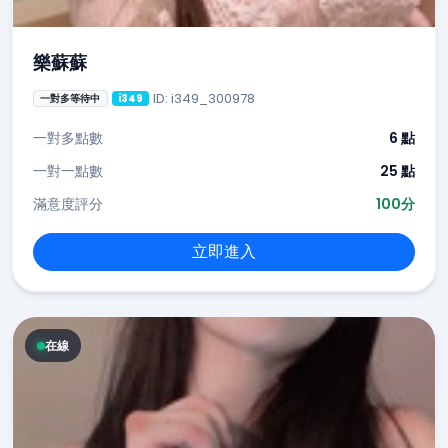
樂蘇蘇
ID: i349_300978
一對多等待中
i349
一對多點數
6 點
一對一點數
25 點
滿意度評分
100分
立即進入
在線