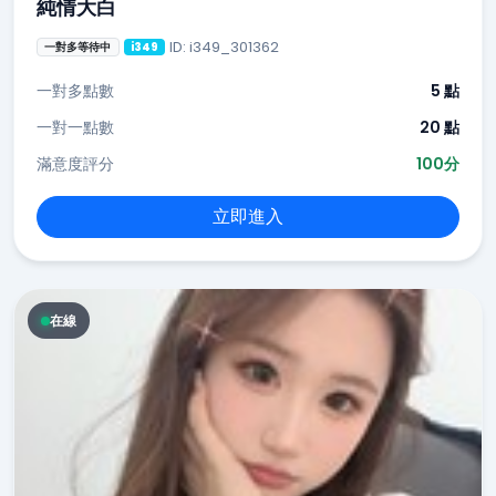
純情大白
ID: i349_301362
一對多等待中
i349
一對多點數
5 點
一對一點數
20 點
滿意度評分
100分
立即進入
在線