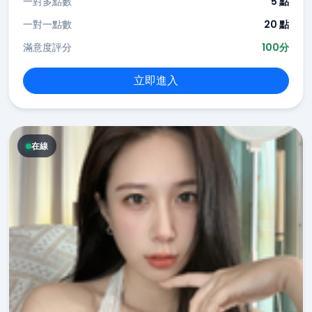
一對多點數
5 點
一對一點數
20 點
滿意度評分
100分
立即進入
在線