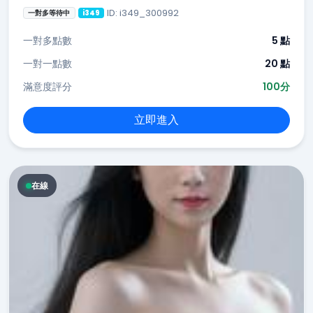
ID: i349_300992
一對多等待中
i349
一對多點數
5 點
一對一點數
20 點
滿意度評分
100分
立即進入
在線