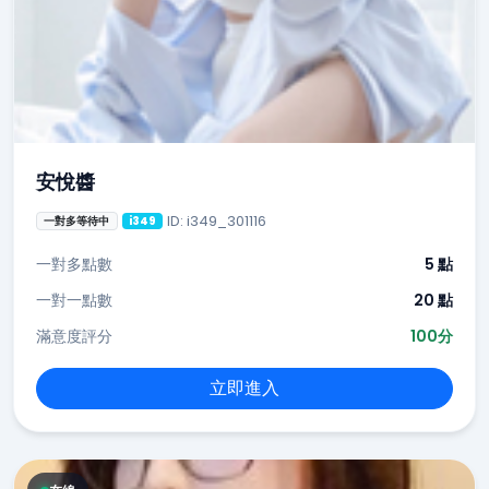
安悅醬
ID: i349_301116
一對多等待中
i349
一對多點數
5 點
一對一點數
20 點
滿意度評分
100分
立即進入