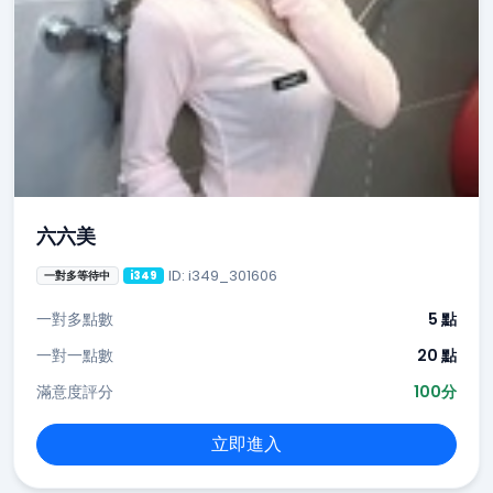
六六美
ID: i349_301606
一對多等待中
i349
一對多點數
5 點
一對一點數
20 點
滿意度評分
100分
立即進入