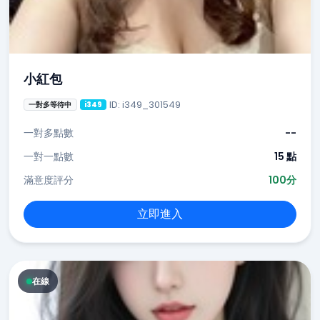
小紅包
ID: i349_301549
一對多等待中
i349
一對多點數
--
一對一點數
15 點
滿意度評分
100分
立即進入
在線