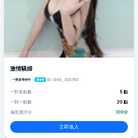
激情騷婦
ID: i349_300750
一對多等待中
i349
一對多點數
5 點
一對一點數
20 點
滿意度評分
100分
立即進入