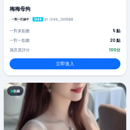
梅梅母狗
ID: i349_301588
一對一忙線中
i349
一對多點數
5 點
一對一點數
20 點
滿意度評分
100分
立即進入
在線