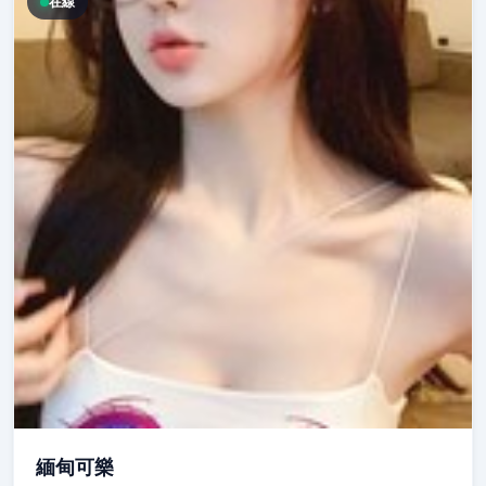
在線
緬甸可樂