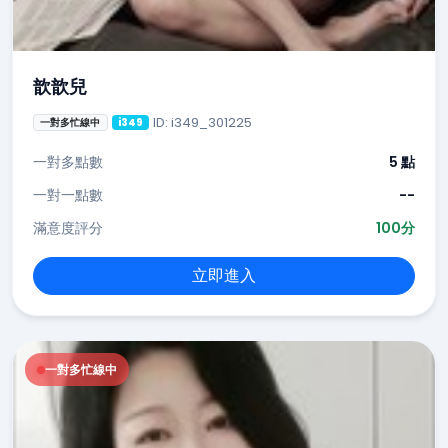
歆歆兒
ID: i349_301225
一對多忙線中
i349
一對多點數
5 點
一對一點數
--
滿意度評分
100分
立即進入
一對多忙線中