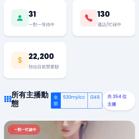
31
130
一對一等待中
通話/忙碌中
22,200
預估目前營業額
所有主播動
共 354 位
全
530my1cc
i349
態
部
主播
一對一忙線中