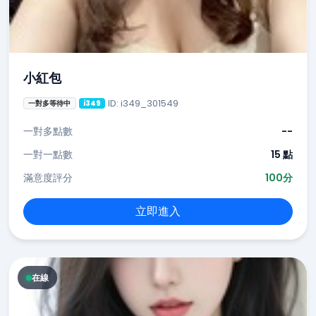
小紅包
ID: i349_301549
一對多等待中
i349
一對多點數
--
一對一點數
15 點
滿意度評分
100分
立即進入
在線