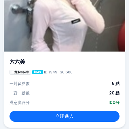
六六美
ID: i349_301606
一對多等待中
i349
一對多點數
5 點
一對一點數
20 點
滿意度評分
100分
立即進入