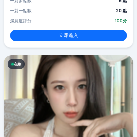
一對多點數
5 點
一對一點數
20 點
滿意度評分
100分
立即進入
在線