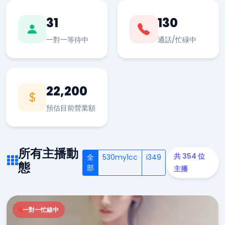
31
130
一對一等待中
通話/忙碌中
22,200
預估目前營業額
所有主播動
共 354 位
全
530my1cc
i349
態
部
主播
一對一忙線中