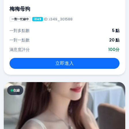
梅梅母狗
ID: i349_301588
一對一忙線中
i349
一對多點數
5 點
一對一點數
20 點
滿意度評分
100分
立即進入
在線