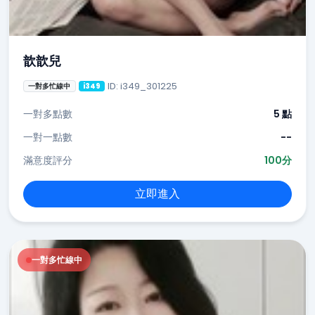
歆歆兒
ID: i349_301225
一對多忙線中
i349
一對多點數
5 點
一對一點數
--
滿意度評分
100分
立即進入
一對多忙線中