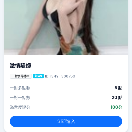
激情騷婦
ID: i349_300750
一對多等待中
i349
一對多點數
5 點
一對一點數
20 點
滿意度評分
100分
立即進入