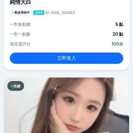
純情大白
ID: i349_301362
一對多等待中
i349
一對多點數
5 點
一對一點數
20 點
滿意度評分
100分
立即進入
在線