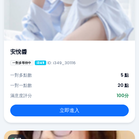
安悅醬
ID: i349_301116
一對多等待中
i349
一對多點數
5 點
一對一點數
20 點
滿意度評分
100分
立即進入