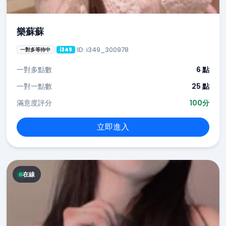
樂蘇蘇
ID: i349_300978
一對多等待中
i349
一對多點數
6 點
一對一點數
25 點
滿意度評分
100分
立即進入
在線