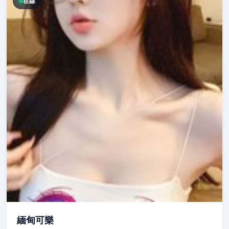
在線
緬甸可樂