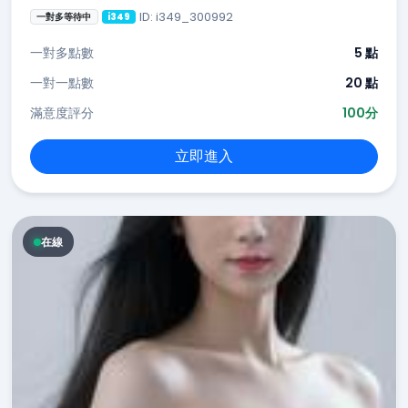
ID: i349_300992
一對多等待中
i349
一對多點數
5 點
一對一點數
20 點
滿意度評分
100分
立即進入
在線