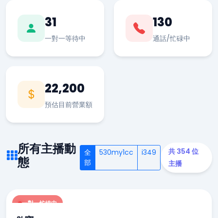
31
130
一對一等待中
通話/忙碌中
22,200
預估目前營業額
所有主播動
共 354 位
全
530my1cc
i349
態
部
主播
一對一忙線中