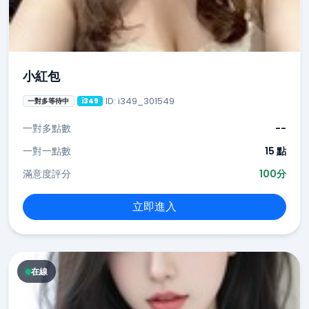
小紅包
ID: i349_301549
一對多等待中
i349
一對多點數
--
一對一點數
15 點
滿意度評分
100分
立即進入
在線