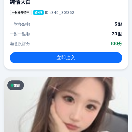
純情大白
ID: i349_301362
一對多等待中
i349
一對多點數
5 點
一對一點數
20 點
滿意度評分
100分
立即進入
在線