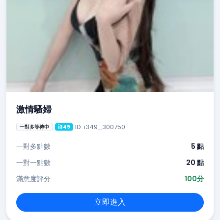
激情騷婦
ID: i349_300750
一對多等待中
i349
一對多點數
5 點
一對一點數
20 點
滿意度評分
100分
立即進入