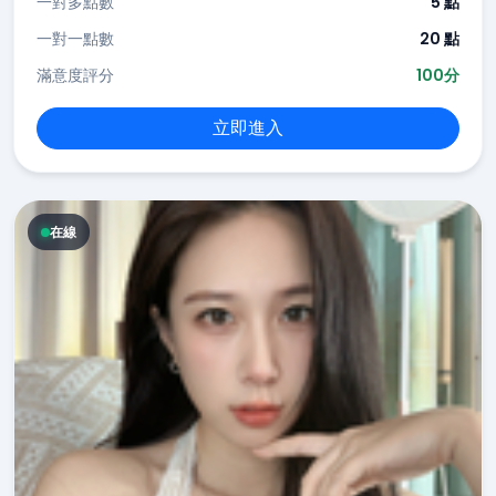
一對多點數
5 點
一對一點數
20 點
滿意度評分
100分
立即進入
在線