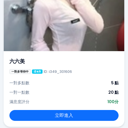
六六美
ID: i349_301606
一對多等待中
i349
一對多點數
5 點
一對一點數
20 點
滿意度評分
100分
立即進入