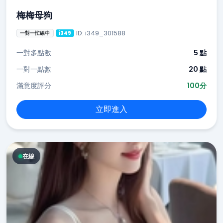
梅梅母狗
ID: i349_301588
一對一忙線中
i349
一對多點數
5 點
一對一點數
20 點
滿意度評分
100分
立即進入
在線