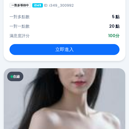
ID: i349_300992
一對多等待中
i349
一對多點數
5 點
一對一點數
20 點
滿意度評分
100分
立即進入
在線