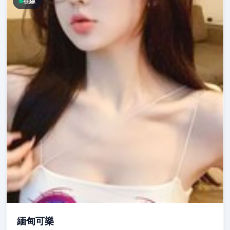
在線
緬甸可樂