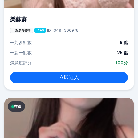
樂蘇蘇
ID: i349_300978
一對多等待中
i349
一對多點數
6 點
一對一點數
25 點
滿意度評分
100分
立即進入
在線