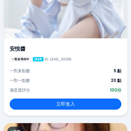
安悅醬
ID: i349_301116
一對多等待中
i349
一對多點數
5 點
一對一點數
20 點
滿意度評分
100分
立即進入