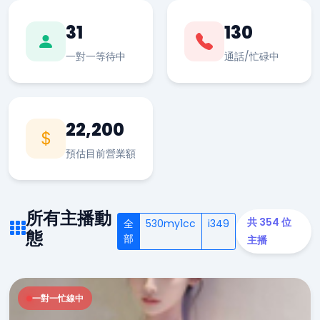
31
130
一對一等待中
通話/忙碌中
22,200
預估目前營業額
所有主播動
共 354 位
全
530my1cc
i349
態
部
主播
一對一忙線中