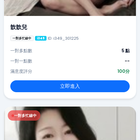
歆歆兒
ID: i349_301225
一對多忙線中
i349
一對多點數
5 點
一對一點數
--
滿意度評分
100分
立即進入
一對多忙線中