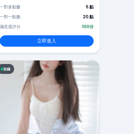
一對多點數
5 點
一對一點數
20 點
滿意度評分
100分
立即進入
在線