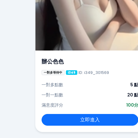
辦公色色
ID: i349_301569
一對多等待中
i349
一對多點數
5 
一對一點數
20 
滿意度評分
100
立即進入