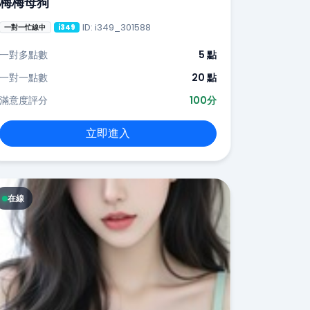
梅梅母狗
ID: i349_301588
一對一忙線中
i349
一對多點數
5 點
一對一點數
20 點
滿意度評分
100分
立即進入
在線