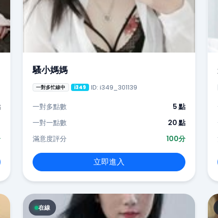
騷小媽媽
ID: i349_301139
一對多忙線中
i349
點
一對多點數
5 點
-
一對一點數
20 點
分
滿意度評分
100分
立即進入
在線