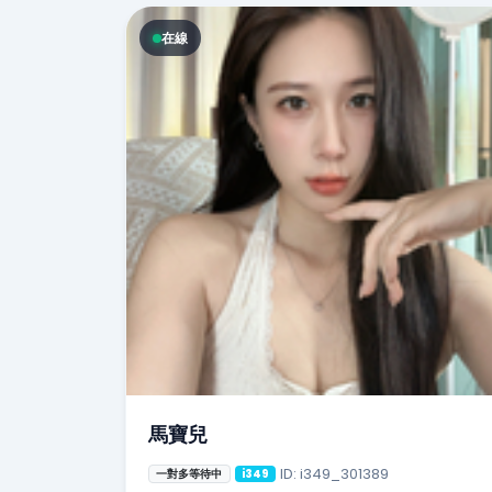
在線
馬寶兒
ID: i349_301389
一對多等待中
i349