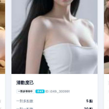
清歡度己
ID: i349_300991
一對多等待中
i349
點
一對多點數
5 點