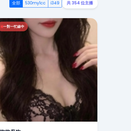
全部
530my1cc
i349
共 354 位主播
一對一忙線中