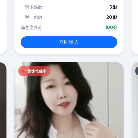
點
一對多點數
5 點
點
一對一點數
20 點
分
滿意度評分
100分
立即進入
一對多忙線中