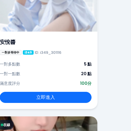
安悅醬
ID: i349_301116
一對多等待中
i349
一對多點數
5 點
一對一點數
20 點
滿意度評分
100分
立即進入
在線