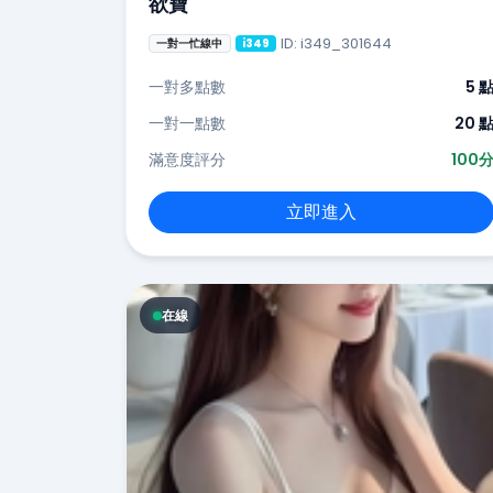
欲寶
ID: i349_301644
一對一忙線中
i349
一對多點數
5 
一對一點數
20 
滿意度評分
100
立即進入
在線