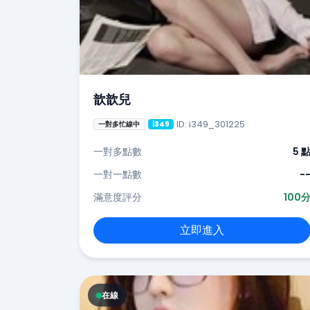
歆歆兒
ID: i349_301225
一對多忙線中
i349
一對多點數
5 
一對一點數
-
滿意度評分
100
立即進入
在線