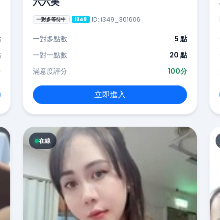
六六美
ID: i349_301606
一對多等待中
i349
點
一對多點數
5 點
點
一對一點數
20 點
分
滿意度評分
100分
立即進入
在線