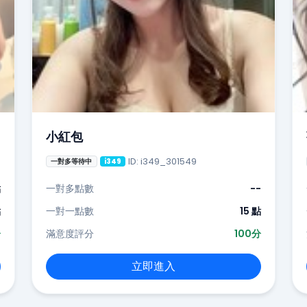
小紅包
ID: i349_301549
一對多等待中
i349
點
一對多點數
--
點
一對一點數
15 點
分
滿意度評分
100分
立即進入