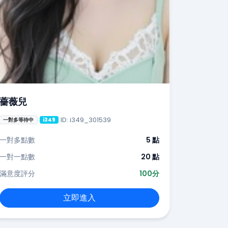
薔薇兒
ID: i349_301539
一對多等待中
i349
一對多點數
5 點
一對一點數
20 點
滿意度評分
100分
立即進入