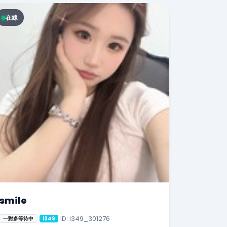
在線
smile
ID: i349_301276
一對多等待中
i349