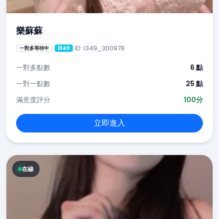
樂蘇蘇
ID: i349_300978
一對多等待中
i349
一對多點數
6 點
一對一點數
25 點
滿意度評分
100分
立即進入
在線