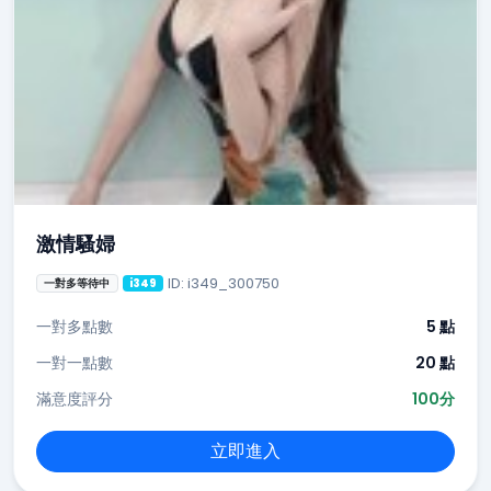
激情騷婦
ID: i349_300750
一對多等待中
i349
一對多點數
5 點
一對一點數
20 點
滿意度評分
100分
立即進入