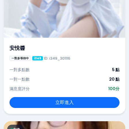
安悅醬
ID: i349_301116
一對多等待中
i349
一對多點數
5 點
一對一點數
20 點
滿意度評分
100分
立即進入