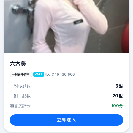
六六美
ID: i349_301606
一對多等待中
i349
一對多點數
5 點
一對一點數
20 點
滿意度評分
100分
立即進入