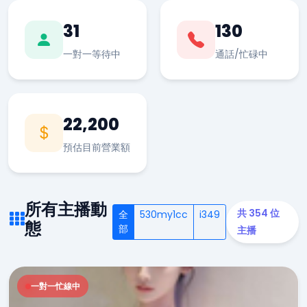
31
130
一對一等待中
通話/忙碌中
22,200
預估目前營業額
所有主播動
共 354 位
全
530my1cc
i349
態
部
主播
一對一忙線中