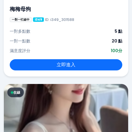
梅梅母狗
ID: i349_301588
一對一忙線中
i349
一對多點數
5 點
一對一點數
20 點
滿意度評分
100分
立即進入
在線