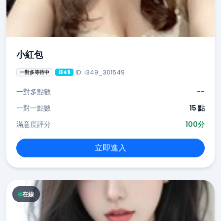
小紅包
ID: i349_301549
一對多等待中
i349
一對多點數
--
一對一點數
15 點
滿意度評分
100分
立即進入
在線