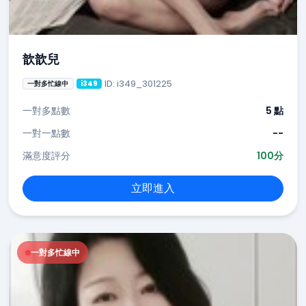
歆歆兒
ID: i349_301225
一對多忙線中
i349
一對多點數
5 點
一對一點數
--
滿意度評分
100分
立即進入
一對多忙線中