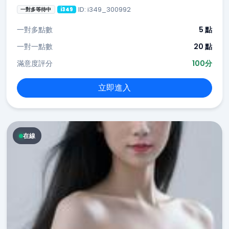
ID: i349_300992
一對多等待中
i349
一對多點數
5 點
一對一點數
20 點
滿意度評分
100分
立即進入
在線