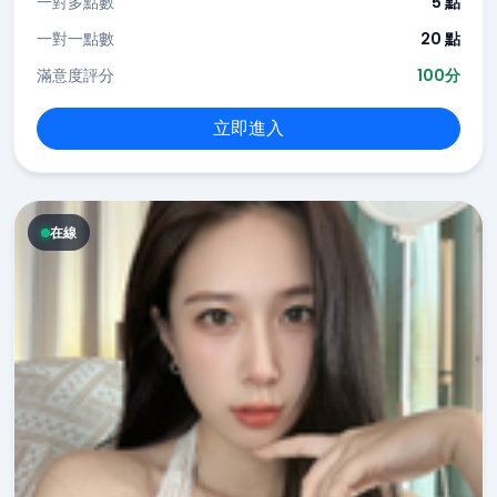
一對多點數
5 點
一對一點數
20 點
滿意度評分
100分
立即進入
在線