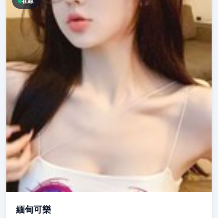
在線
緬甸可樂