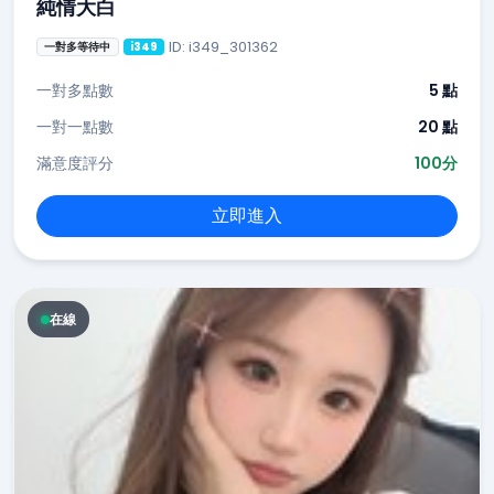
純情大白
ID: i349_301362
一對多等待中
i349
一對多點數
5 點
一對一點數
20 點
滿意度評分
100分
立即進入
在線