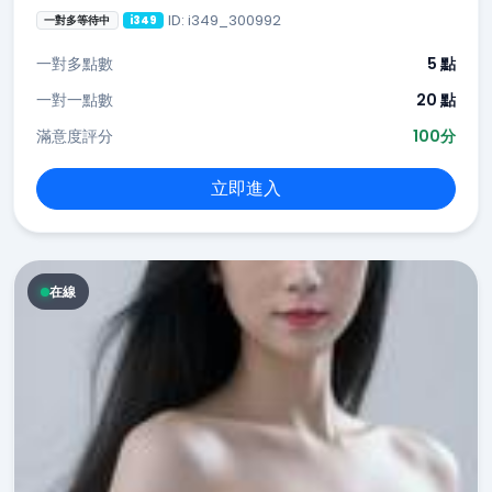
ID: i349_300992
一對多等待中
i349
一對多點數
5 點
一對一點數
20 點
滿意度評分
100分
立即進入
在線