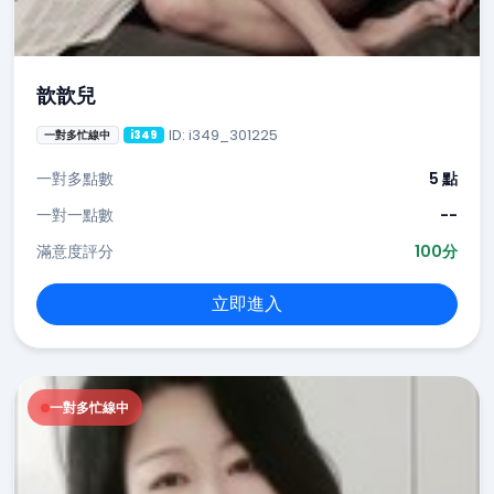
歆歆兒
ID: i349_301225
一對多忙線中
i349
一對多點數
5 點
一對一點數
--
滿意度評分
100分
立即進入
一對多忙線中