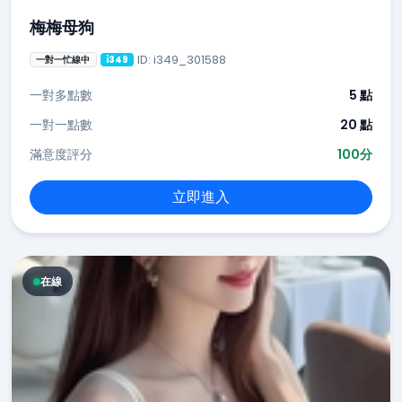
梅梅母狗
ID: i349_301588
一對一忙線中
i349
一對多點數
5 點
一對一點數
20 點
滿意度評分
100分
立即進入
在線