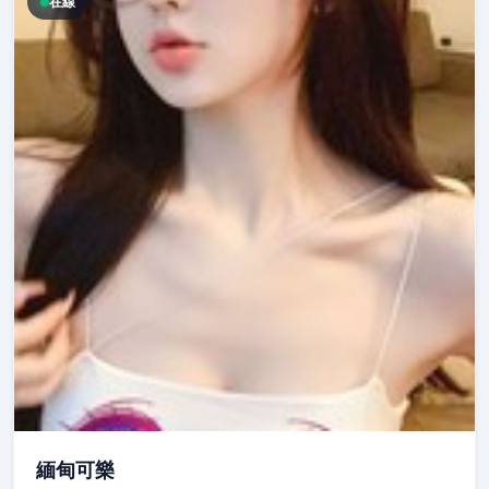
在線
緬甸可樂