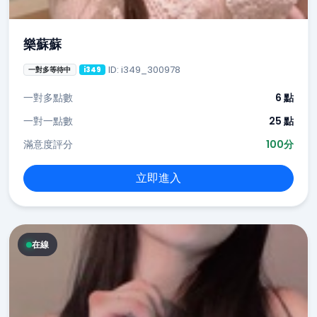
樂蘇蘇
ID: i349_300978
一對多等待中
i349
一對多點數
6 點
一對一點數
25 點
滿意度評分
100分
立即進入
在線