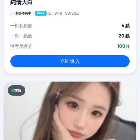
純情大白
ID: i349_301362
一對多等待中
i349
一對多點數
5 點
一對一點數
20 點
滿意度評分
100分
立即進入
在線