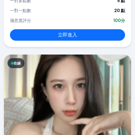
一對多點數
5 點
一對一點數
20 點
滿意度評分
100分
立即進入
在線