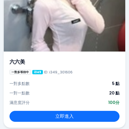
六六美
ID: i349_301606
一對多等待中
i349
一對多點數
5 點
一對一點數
20 點
滿意度評分
100分
立即進入