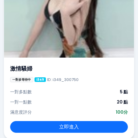
激情騷婦
ID: i349_300750
一對多等待中
i349
一對多點數
5 點
一對一點數
20 點
滿意度評分
100分
立即進入