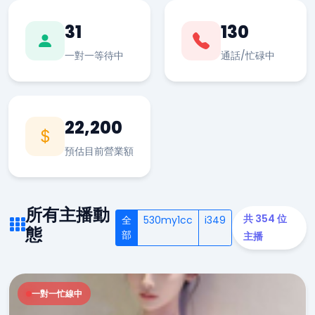
31
130
一對一等待中
通話/忙碌中
22,200
預估目前營業額
所有主播動
共 354 位
全
530my1cc
i349
態
部
主播
一對一忙線中