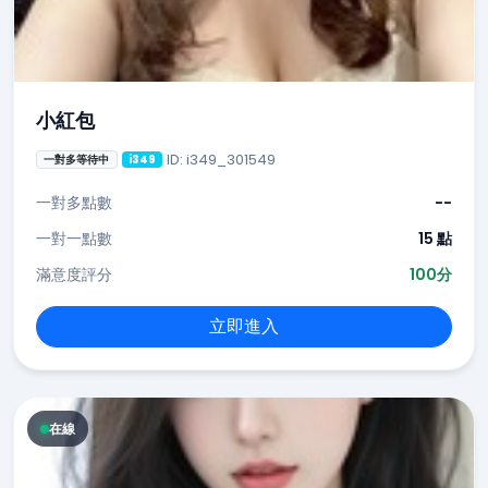
小紅包
ID: i349_301549
一對多等待中
i349
一對多點數
--
一對一點數
15 點
滿意度評分
100分
立即進入
在線