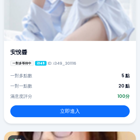
安悅醬
ID: i349_301116
一對多等待中
i349
一對多點數
5 點
一對一點數
20 點
滿意度評分
100分
立即進入