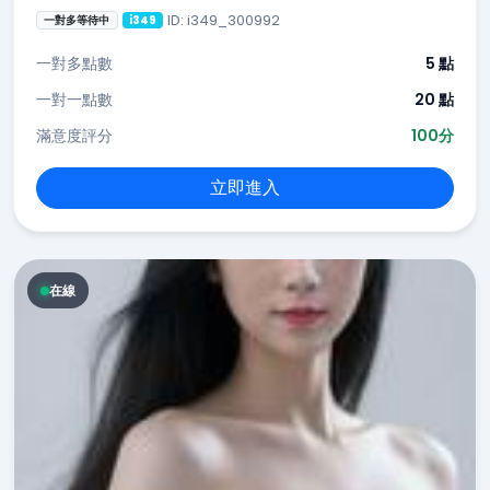
ID: i349_300992
一對多等待中
i349
一對多點數
5 點
一對一點數
20 點
滿意度評分
100分
立即進入
在線