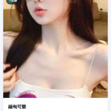
在線
緬甸可樂