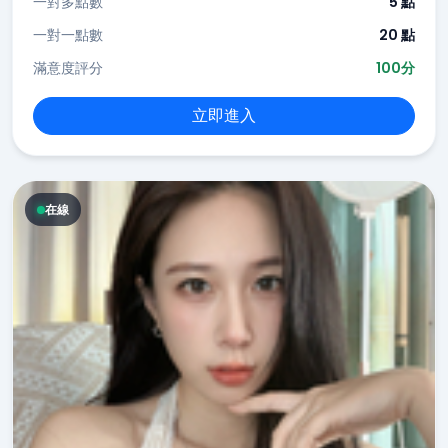
一對多點數
5 點
一對一點數
20 點
滿意度評分
100分
立即進入
在線