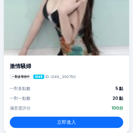
激情騷婦
ID: i349_300750
一對多等待中
i349
一對多點數
5 點
一對一點數
20 點
滿意度評分
100分
立即進入