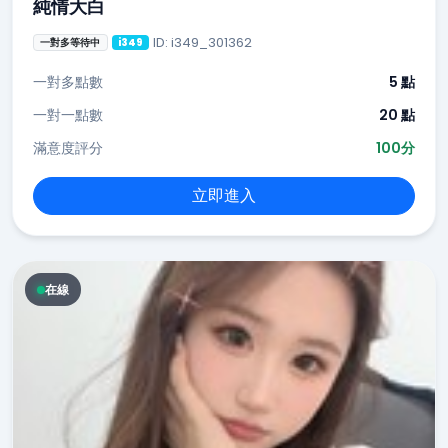
純情大白
ID: i349_301362
一對多等待中
i349
一對多點數
5 點
一對一點數
20 點
滿意度評分
100分
立即進入
在線