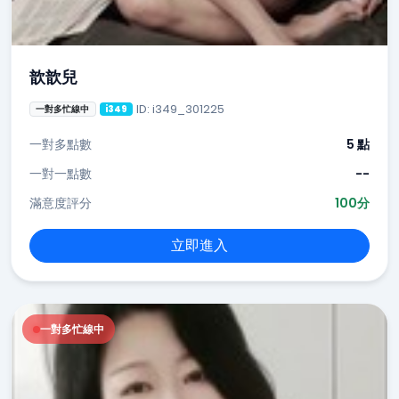
歆歆兒
ID: i349_301225
一對多忙線中
i349
一對多點數
5 點
一對一點數
--
滿意度評分
100分
立即進入
一對多忙線中