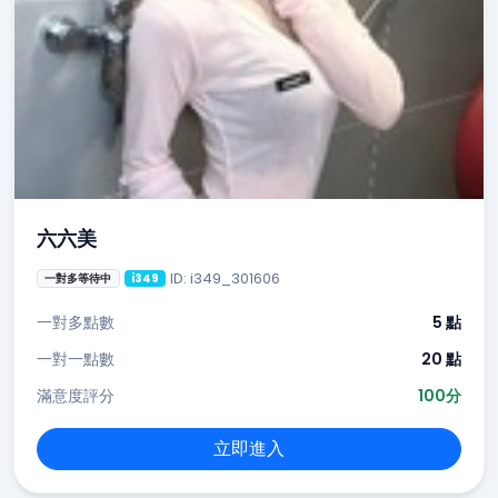
六六美
ID: i349_301606
一對多等待中
i349
一對多點數
5 點
一對一點數
20 點
滿意度評分
100分
立即進入