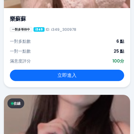
樂蘇蘇
ID: i349_300978
一對多等待中
i349
一對多點數
6 點
一對一點數
25 點
滿意度評分
100分
立即進入
在線