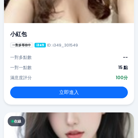
小紅包
ID: i349_301549
一對多等待中
i349
一對多點數
--
一對一點數
15 點
滿意度評分
100分
立即進入
在線