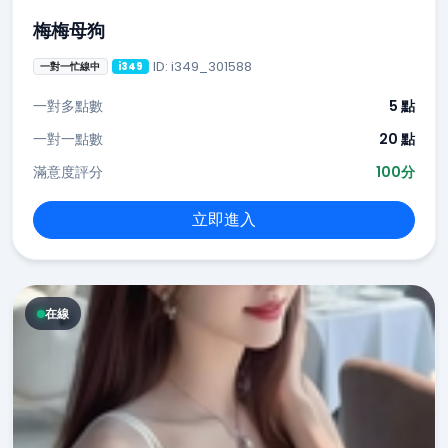
梅梅母狗
ID: i349_301588
一對一忙線中
i349
一對多點數
5 點
一對一點數
20 點
滿意度評分
100分
立即進入
在線