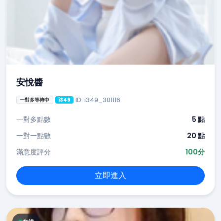
安悅醬
ID: i349_301116
一對多等待中
i349
一對多點數
5 點
一對一點數
20 點
滿意度評分
100分
立即進入