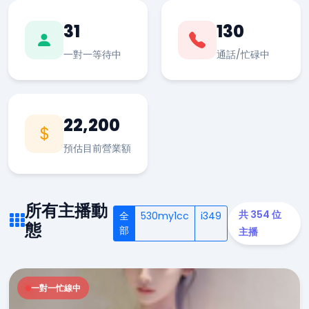
31
130
一對一等待中
通話/忙碌中
22,200
預估目前營業額
所有主播動
共 354 位
全
530my1cc
i349
態
部
主播
一對一忙線中